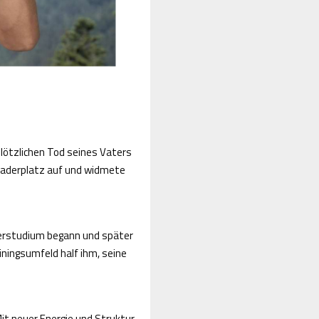
plötzlichen Tod seines Vaters
 Kaderplatz auf und widmete
sterstudium begann und später
ningsumfeld half ihm, seine
it neuer Energie und Struktur