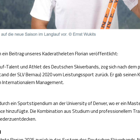
 ein Beitrag unseres Kaderatheleten Florian veröffentlicht:
lauf-Talent und Athlet des Deutschen Skiverbands, zog sich nach dem 
stand der SLV Bernau) 2020 vom Leistungssport zurück. Er gab seinen
in Internationalem Management.
 durch ein Sportstipendium an der University of Denver, wo er ein Ma
nce hinzufügte. Die Kombination aus Studium und professionellem Trai
wiederzuentdecken.
d
ehrte Florian 2025 zurück in das System des Deutschen Skiverbands. M